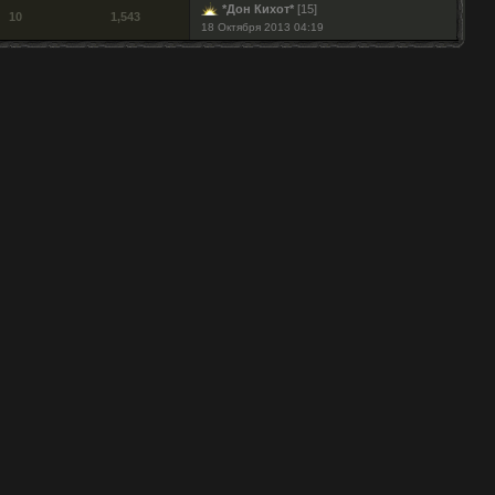
*Дон Кихот*
[15]
10
1,543
18 Октября 2013 04:19