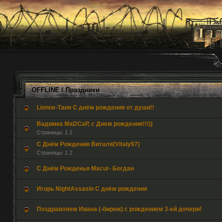
OFFLINE
/ Праздники
Lionne-Таня С днём рождения от души!!
Вадимка MaDCaP, с Днем рождения!!!))
Страницы:
1
2
С Днём Рождения Виталя(Vitaly97)
Страницы:
1
2
С Днём Рожденья Macur- Богдан
Игорь NightAssasin С днём рождения
Поздравляем Ивана (-бирюк) с рождением 3-ей дочери!