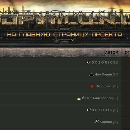
АВТОР
О
D O Z O R I K
[16]
Чич Марин
[16]
_Морфей_
[15]
ЙозефАллербергер
[5]
D O Z O R I K
[16]
Кирвин
[16]