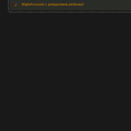
NightAssasin с рождением ребенка!