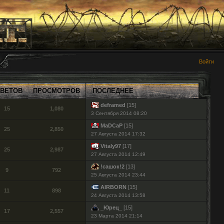
Войти
ТВЕТОВ
ПРОСМОТРОВ
ПОСЛЕДНЕЕ
deframed
[15]
15
1,080
3 Сентября 2014 08:20
MaDCaP
[15]
25
2,850
27 Августа 2014 17:32
Vitaly97
[17]
25
2,987
27 Августа 2014 12:49
!сашок!2
[13]
9
792
25 Августа 2014 23:44
AIRBORN
[15]
11
898
24 Августа 2014 13:58
_Юрец_
[15]
17
2,557
23 Марта 2014 21:14