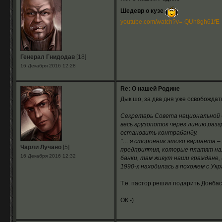
Шедевр о кузе
youtube.com/watch?v=-QUh8gh61fE
Генерал Гнидодав
[18]
16 Декабря 2016 12:28
Re: О нашей Родине
Дык шо, за два дня уже освобождать
Секретарь Совета национальной 
весь грузопоток через линию разг
остановить контрабанду.
"… я сторонник этого варианта –
Чарли Лучано
[5]
предприятия, которые платят нал
16 Декабря 2016 12:32
банки, там живут наши граждане, 
1990-х находилась в похожем с Укр
Т.е. пастор решил подарить Донбасс
ОК -)