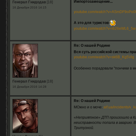
Импортозамещение...
Генерал Гнидодав
[18]
16 Декабря 2016 14:15
youtube.com/watch?v=ASmDF9oPo
А это для туристов
youtube.com/watch?v=i626eWL6_5w
Re: О нашей Родине
Вся суть российской системы пра
youtube.com/watch?v=sk6B_Kg5Vlg
Особенно порадовали "пончики в 
Генерал Гнидодав
[18]
16 Декабря 2016 14:28
Re: О нашей Родине
МОжно и о моче:
aif.ua/incidents/v
«Неприятное» ДТП произошло в Ка
неисправности попала в аварию. В
Тритузной.