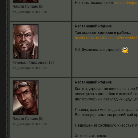
Не верь глазам своим:
ic.pics.livej
Чарли Лучано
[5]
16 Декабря 2016 12:10
Re: О нашей Родине
Так хоронят холопов и рабов...
russia-news.net/index.php?newsid=1
PS: Духовность и скрепы!..
Генерал Гнидодав
[18]
16 Декабря 2016 12:12
Re: О нашей Родине
Кстате, укровангования о развале 
после укро эпик фейла с газовой в
дал примерный расклад их будущег
Правда, даже мне тогда и в страшн
Востока украины под российский пр
Чарли Лучано
[5]
16 Декабря 2016 12:15
Недооценил хохляцкую низость и п
Хотя и сам - хохол.