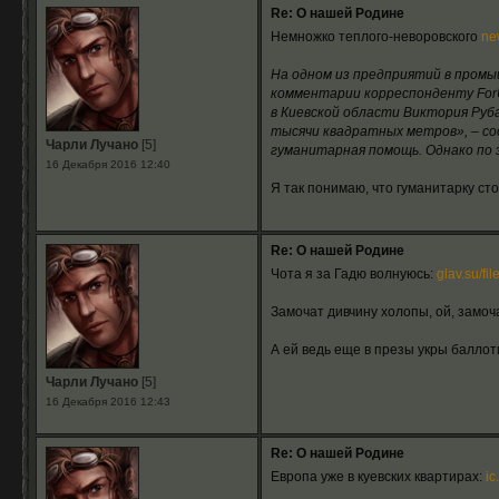
Re: О нашей Родине
Немножко теплого-неворовского
ne
На одном из предприятий в промы
комментарии корреспонденту ForU
в Киевской области Виктория Руб
тысячи квадратных метров», – со
Чарли Лучано
[5]
гуманитарная помощь. Однако по 
16 Декабря 2016 12:40
Я так понимаю, что гуманитарку сто
Re: О нашей Родине
Чота я за Гадю волнуюсь:
glav.su/fi
Замочат дивчину холопы, ой, замоча
А ей ведь еще в презы укры баллот
Чарли Лучано
[5]
16 Декабря 2016 12:43
Re: О нашей Родине
Европа уже в куевских квартирах:
ic