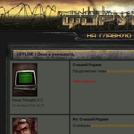
OFFLINE
/
Окно в реальность
О нашей Родине
Продолжение темы
forum.unit-onlin
Тема закрыта
Deep Thought
[42]
13 Ноября 2016 20:37
Re: О нашей Родине
О неворах
korrespondent.net/ukraine