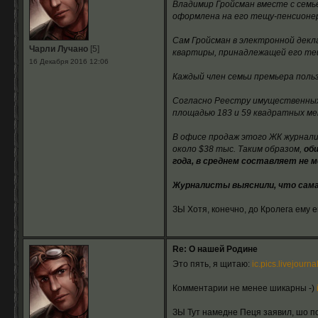
Владимир Гройсман вместе с семь
оформлена на его тещу-пенсионер
Сам Гройсман в электронной декл
Чарли Лучано
[5]
квартиры, принадлежащей его те
16 Декабря 2016 12:06
Каждый член семьи премьера пол
Согласно Реестру имущественных 
площадью 183 и 59 квадратных ме
В офисе продаж этого ЖК журнали
около $38 тыс. Таким образом,
об
года, в среднем составляет не м
Журналисты выяснили, что сама
ЗЫ Хотя, конечно, до Кролега ему е
Re: О нашей Родине
Это пять, я щитаю:
ic.pics.livejourn
Комментарии не менее шикарны -)
ЗЫ Тут намедне Пеця заявил, шо по