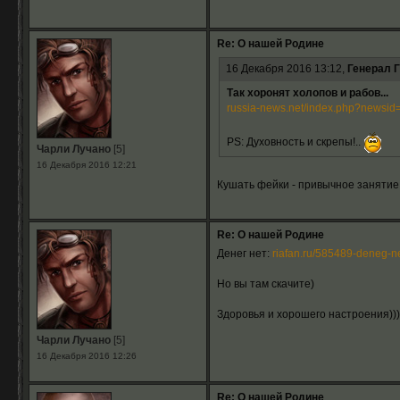
Re: О нашей Родине
16 Декабря 2016 13:12,
Генерал 
Так хоронят холопов и рабов...
russia-news.net/index.php?newsid
PS: Духовность и скрепы!..
Чарли Лучано
[5]
16 Декабря 2016 12:21
Кушать фейки - привычное занятие
Re: О нашей Родине
Денег нет:
riafan.ru/585489-deneg-ne
Но вы там скачите)
Здоровья и хорошего настроения)))
Чарли Лучано
[5]
16 Декабря 2016 12:26
Re: О нашей Родине