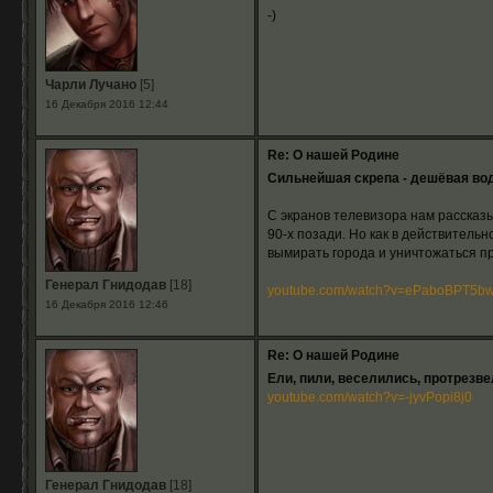
-)
Чарли Лучано
[5]
16 Декабря 2016 12:44
Re: О нашей Родине
Сильнейшая скрепа - дешёвая вод
С экранов телевизора нам рассказы
90-х позади. Но как в действитель
вымирать города и уничтожаться п
Генерал Гнидодав
[18]
youtube.com/watch?v=ePaboBPT5b
16 Декабря 2016 12:46
Re: О нашей Родине
Ели, пили, веселились, протрезвел
youtube.com/watch?v=-jyvPopi8j0
Генерал Гнидодав
[18]