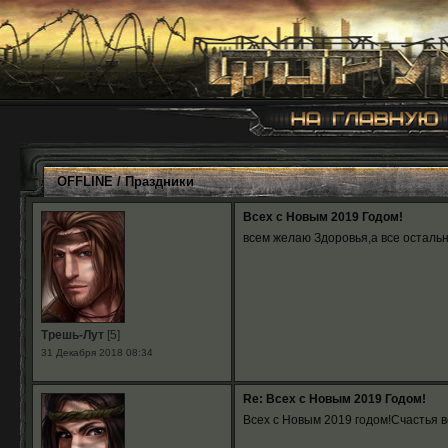
OFFLINE
/
Праздники
Всех с Новым 2019 Годом!
всем желаю Здоровья,а все осталь
Трешь-Лут
[5]
31 Декабря 2018 08:34
Re: Всех с Новым 2019 Годом!
Всех с Новым 2019 годом!Счастья в