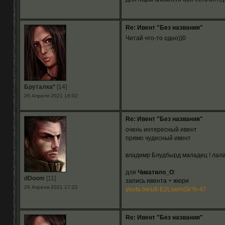
Re: Ивент "Без названия"
Читай что-то одно))0
Бруталка*
[14]
26 Апреля 2021 16:02
Re: Ивент "Без названия"
очень интересный ивент
прямо чудесный ивент
владимр Блудбырд маладец ! лал
для
Чикатило_О
:
dDoom
[11]
запись ивента + жюри
26 Апреля 2021 17:22
youtu.be/u8-E2LswmGk?t=47
Re: Ивент "Без названия"