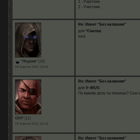
1 - Участник
2 - Участник
Re: Ивент "Без названия"
для
*Свалка
:
хач)
*Ледник*
[18]
24 Апреля 2021 19:04
Re: Ивент "Без названия"
для
V~IRUS
:
По какому делу ты пишешь? Сын
GIVI*
[11]
24 Апреля 2021 22:14
Re: Ивент "Без названия"