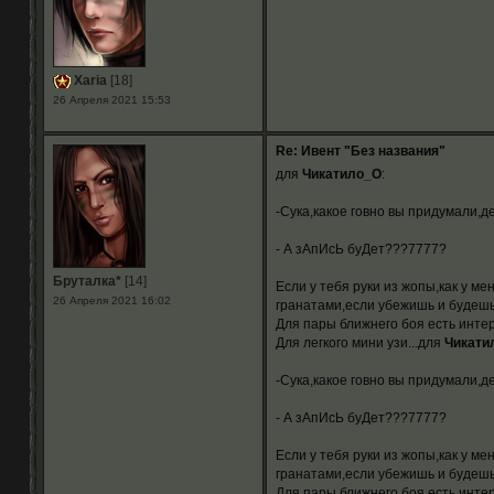
Xaria
[18]
26 Апреля 2021 15:53
Re: Ивент "Без названия"
для
Чикатило_О
:
-Сука,какое говно вы придумали,
- А зАпИсЬ буДет???7777?
Бруталка*
[14]
Если у тебя руки из жопы,как у м
26 Апреля 2021 16:02
гранатами,если убежишь и будешь 
Для пары ближнего боя есть инте
Для легкого мини узи...для
Чикати
-Сука,какое говно вы придумали,
- А зАпИсЬ буДет???7777?
Если у тебя руки из жопы,как у м
гранатами,если убежишь и будешь 
Для пары ближнего боя есть интер