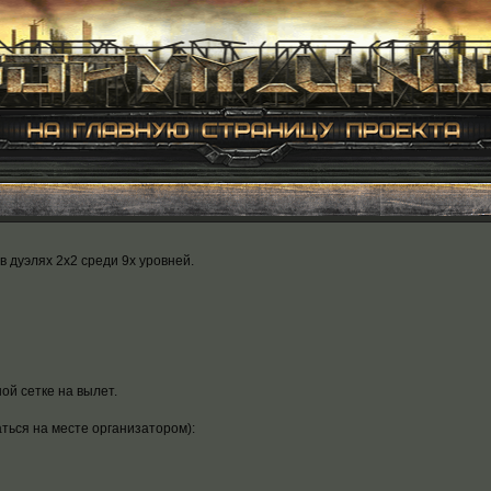
 дуэлях 2х2 среди 9х уровней.
ой сетке на вылет.
ься на месте организатором):