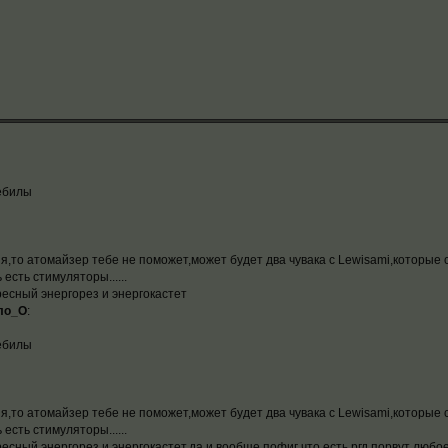
дебилы
еня,то атомайзер тебе не поможет,может будет два чувака с Lewisami,которые
есть стимуляторы......
ресный энергорез и энергокастет
ло_О
:
дебилы
еня,то атомайзер тебе не поможет,может будет два чувака с Lewisami,которые
есть стимуляторы......
есный энергорез и энергокастет,да и вообще пофиг что есть,ргд порвут любо