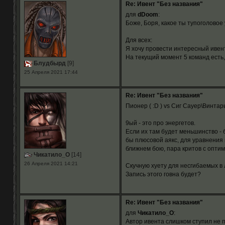
Re: Ивент "Без названия"
для
dDoom
:
Боже, Боря, какое ты тупоголовое
Для всех:
Я хочу провести интересный ивент,
На текущий момент 5 команд есть, 
Блудбырд
[9]
25 Апреля 2021 17:44
Re: Ивент "Без названия"
Пионер ( :D ) vs Cиг Сауер\Винта
9ый - это про энергетов.
Если их там будет меньшинство - 
бы плюсовой аякс, для уравнения 
ближнем бою, пара критов с опти
Чикатило_О
[14]
26 Апреля 2021 14:21
Скучную хуету для несгибаемых в 
Запись этого говна будет?
Re: Ивент "Без названия"
для
Чикатило_О
:
Автор ивента слишком ступил не по