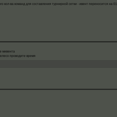
го кол-ва команд для составления турнирной сетки - ивент переносится на 01
е мивента
овелесо проводите время