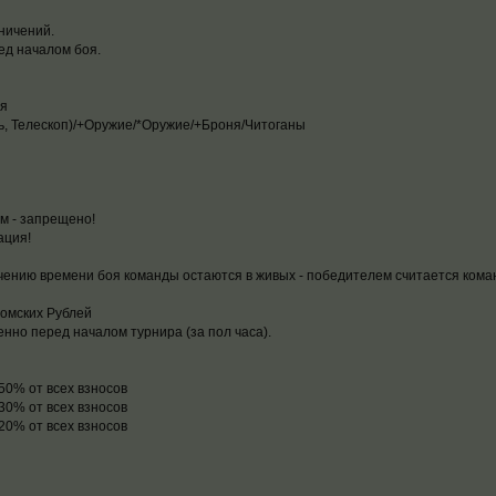
ничений.
ед началом боя.
ия
ь, Телескоп)/+Оружие/*Оружие/+Броня/Читоганы
м - запрещено!
ация!
ечению времени боя команды остаются в живых - победителем считается кома
томских Рублей
нно перед началом турнира (за пол часа).
 50% от всех взносов
 30% от всех взносов
 20% от всех взносов