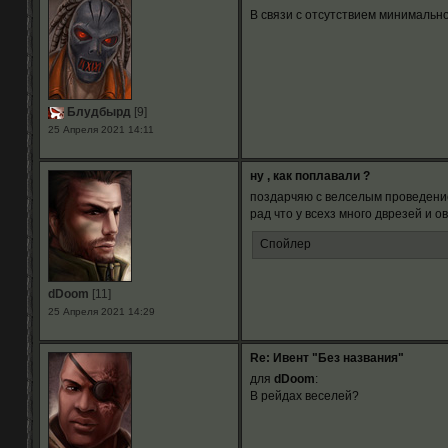
В связи с отсутствием минимально
Блудбырд
[9]
25 Апреля 2021 14:11
ну , как поплавали ?
поздарчяю с велселым проведени
рад что у всехз много дврезей и 
Спойлер
dDoom
[11]
25 Апреля 2021 14:29
Re: Ивент "Без названия"
для
dDoom
:
В рейдах веселей?