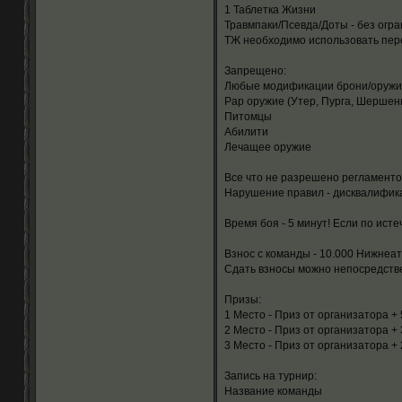
1 Таблетка Жизни
Травмпаки/Псевда/Доты - без огра
ТЖ необходимо использовать пер
Запрещено:
Любые модификации брони/оруж
Рар оружие (Утер, Пурга, Шершен
Питомцы
Абилити
Лечащее оружие
Все что не разрешено регламенто
Нарушение правил - дисквалифик
Время боя - 5 минут! Если по ист
Взнос с команды - 10.000 Нижнеа
Сдать взносы можно непосредстве
Призы:
1 Место - Приз от организатора +
2 Место - Приз от организатора +
3 Место - Приз от организатора +
Запись на турнир:
Название команды