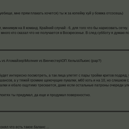
 уебище, мне прям плакать хочется) ты ж за копейку хуй у бомжа отсосешь)
 минимум на 8 команд. Крайний случай - 6, для того что бы нарисовать сетку.
много кто сказал что не получается в Воскресенье. В след субботу я думаю по
рь vs Атомайзер\Молния vs Винчестер\ОП Хельга\Льюис (рар?)
будет интересно посмотреть, а так лица улетят с пары тройки критов подряд,
шансов, а у тяжей громкие щекочущие пукалки, м60 хоть и на 10, но слишком 
малки и ебало ощутимо трескается, даже если остальные патроны очереди уле
локтях ты придумал, да еще и продумал поверхностно.
нял что есть такое баланс ...