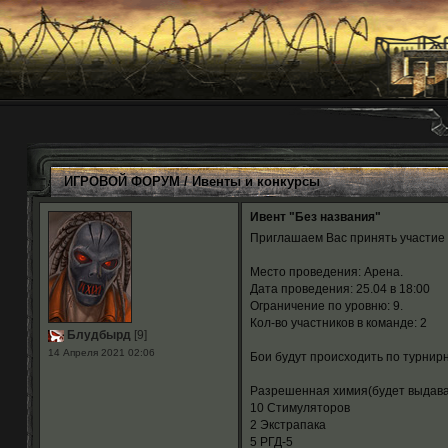
ИГРОВОЙ ФОРУМ
/
Ивенты и конкурсы
Ивент "Без названия"
Приглашаем Вас принять участие в
Место проведения: Арена.
Дата проведения: 25.04 в 18:00
Ограничение по уровню: 9.
Кол-во участников в команде: 2
Блудбырд
[9]
14 Апреля 2021 02:06
Бои будут происходить по турнирн
Разрешенная химия(будет выдават
10 Стимуляторов
2 Экстрапака
5 РГД-5