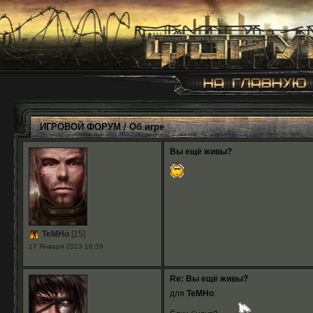
ИГРОВОЙ ФОРУМ
/
Об игре
Вы ещё живы?
TeMHo
[15]
17 Января 2023 16:59
Re: Вы ещё живы?
для
TeMHo
: