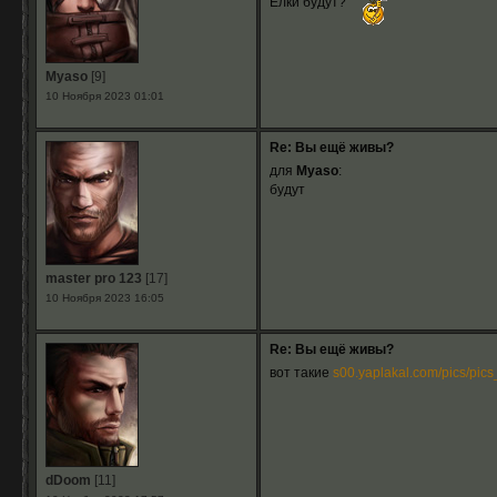
Ёлки будут?
Myaso
[9]
10 Ноября 2023 01:01
Re: Вы ещё живы?
для
Myaso
:
будут
master pro 123
[17]
10 Ноября 2023 16:05
Re: Вы ещё живы?
вот такие
s00.yaplakal.com/pics/pics_o
dDoom
[11]