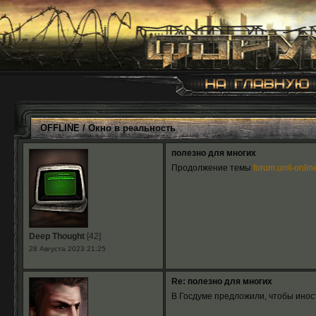
OFFLINE
/
Окно в реальность
полезно для многих
Продолжение темы
forum.unit-onlin
Deep Thought
[42]
28 Августа 2023 21:25
Re: полезно для многих
В Госдуме предложили, чтобы инос