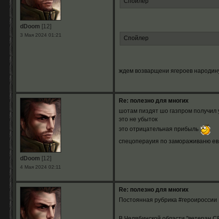
Спойлер
dDoom
[12]
3 Мая 2024 01:21
Спойлер
ждем возварщени ягероев народин
Re: полезно для многих
шотам пиздят шо газпром получил 
это не убыток
это отрицательная прибыль
спецоперауия по замораживаню е
dDoom
[12]
4 Мая 2024 02:11
Re: полезно для многих
Постоянная рубрика #героироссии
В Челябинской области "ветеран С