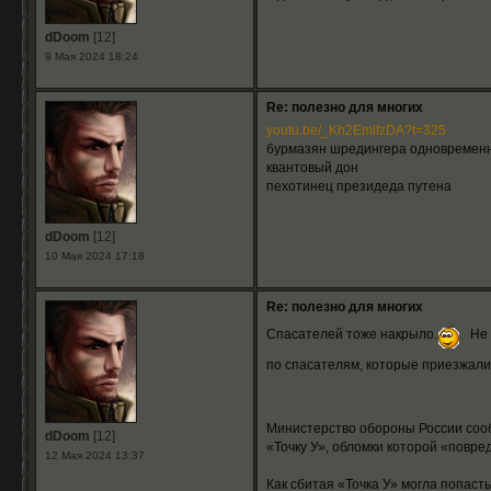
dDoom
[12]
9 Мая 2024 18:24
Re: полезно для многих
youtu.be/_Kh2EmlfzDA?t=325
бурмазян шредингера одновременно
квантовый дон
пехотинец президеда путена
dDoom
[12]
10 Мая 2024 17:18
Re: полезно для многих
Спасателей тоже накрыло.
Не 
по спасателям, которые приезжали
Министерство обороны России сооб
dDoom
[12]
«Точку У», обломки которой «повре
12 Мая 2024 13:37
Как сбитая «Точка У» могла попаст