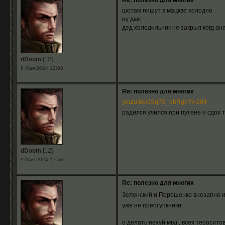
Re: полезно для многих
шотам пишут в мацкве холодно
ну дык
дед холодильник не закрыл когд ан
dDoom
[12]
9 Мая 2024 13:08
Re: полезно для многих
youtu.be/9SqP2_ohRgo?t=284
радился учился при путене и сдох 
dDoom
[12]
9 Мая 2024 17:56
Re: полезно для многих
Зеленский и Порошенко внезапно 
уже не преступкники
о делать нехуй мвд , всех терасит