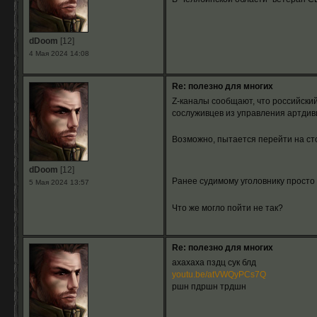
dDoom
[12]
4 Мая 2024 14:08
Re: полезно для многих
Z-каналы сообщают, что российский
сослуживцев из управления артдиви
Возможно, пытается перейти на с
dDoom
[12]
Ранее судимому уголовнику просто
5 Мая 2024 13:57
Что же могло пойти не так?
Re: полезно для многих
ахахаха пздц сук блд
youtu.be/atVWQyPCs7Q
ршн пдршн трдшн