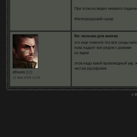
При этом на видео никакого падени
#белгородлский сахар
Re: полезно для многих
это еще повезло что все сходы каб
пока падает все рядом с домами
но ждем
этож надо какой кровожадный укр, ж
чистая русофобия
dDoom
[12]
12 Мая 2024 13:39
«
3