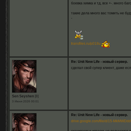
боевка химка и тд, все +-. много ба
такие дела много вас томить не буд
-
transfiles.ru/p018u
Re: Unit New Life - новый сервер.
сделал свой супер клиент, даже есл
Sen Seyshen
[8]
3 Июня 2026 00:01
Re: Unit New Life - новый сервер.
drive.google.com/file/d/15-MkMWDddT