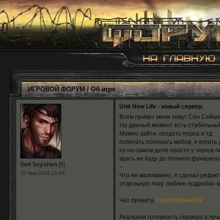
ИГРОВОЙ ФОРУМ
/
Об игре
Unit New Life - новый сервер.
Всем привет меня зовут Сен Сейшен
На данный момент есть стабильный
Можно зайти, создать перса и тд.
побегать попинать мобов, и купить
ну на самом деле просто у торгов л
врать не буду до полного функцион
Sen Seyshen
[8]
--
25 Мая 2026 21:03
Что не маловажно, я сделал редакт
отдельную локу. поблее подробно м
Чат проекта:
t.me/UnitNewLife
Реальная готовность сервера в луч