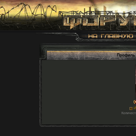
Профиль 
И
Количест