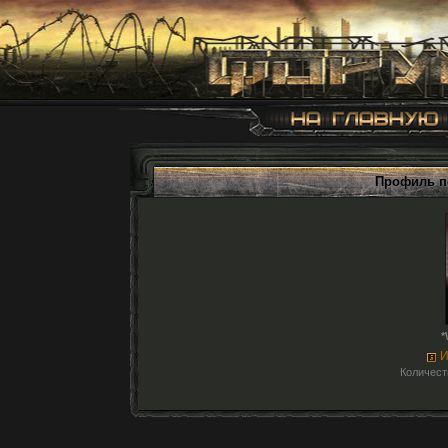
Профиль п
*
И
Количест