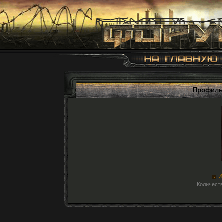
Профиль
И
Количеств