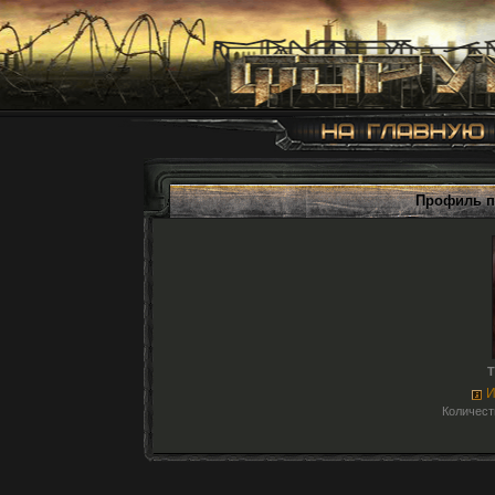
Профиль п
T
И
Количест