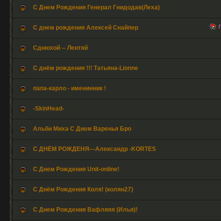
С Днем Рождения Генерал Гнидодав(Леха)
Г
С днем рождения Алексей Снайпер
Сднюхой -- Лентяй
С днём рождения !!! Татьяна-Lionne
папа-карло - именинник !
-SkinHead-
Альби Миха С Днем Варенья Бро
С ДНЁМ РОЖДЕНЯ---Александр -KORTES
С Днем Рождения Unit-online!
С Днём Рождения Коля! (колян27)
С Днем Рождения Вафляяя (Илья)!