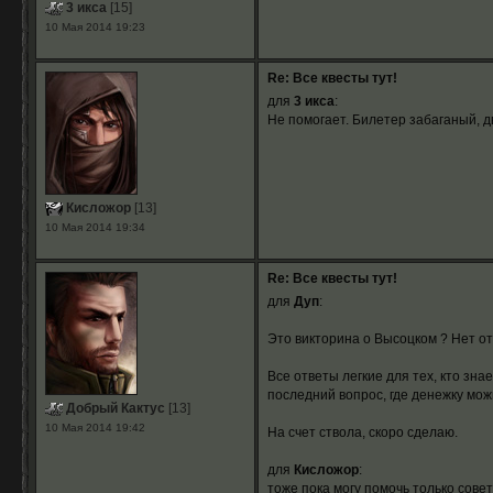
3 икса
[15]
10 Мая 2014 19:23
Re: Все квесты тут!
для
3 икса
:
Не помогает. Билетер забаганый, дв
Кисложор
[13]
10 Мая 2014 19:34
Re: Все квесты тут!
для
Дуп
:
Это викторина о Высоцком ? Нет отв
Все ответы легкие для тех, кто зн
последний вопрос, где денежку мож
Добрый Кактус
[13]
10 Мая 2014 19:42
На счет ствола, скоро сделаю.
для
Кисложор
:
тоже пока могу помочь только совет