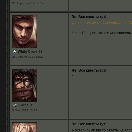
24 Апреля 2014 03:17
Re: Все квесты тут!
youtube.com/watch?v=Jwnix4Ihm3E&f
Квест Спецназ, заложники спасены
White Crow
[11]
25 Апреля 2014 18:28
Re: Все квесты тут!
^
3 икса
[15]
5 Мая 2014 15:42
Re: Все квесты тут!
А остались ли где то ответы на во