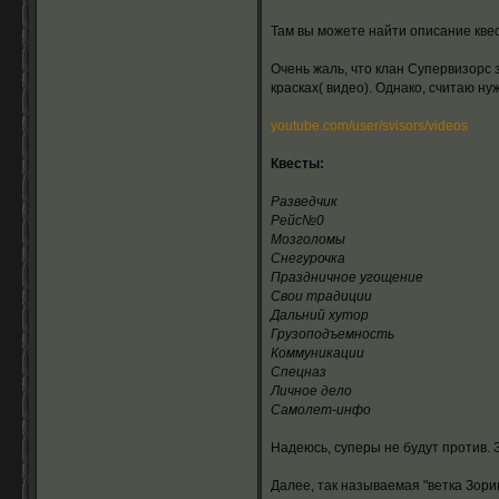
Там вы можете найти описание кве
Очень жаль, что клан Супервизорс 
красках( видео). Однако, считаю н
youtube.com/user/svisors/videos
Квесты:
Разведчик
Рейс№0
Мозголомы
Снегурочка
Праздничное угощение
Свои традиции
Дальний хутор
Грузоподъемность
Коммуникации
Спецназ
Личное дело
Самолет-инфо
Надеюсь, суперы не будут против.
Далее, так называемая "ветка Зори