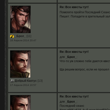
Re: Все квесты тут!
Помогите пройти Последний Сеанс
Пишет: Попадите в зрительный зал
_Брол_
[11]
16 Апреля 2014 20:47
Re: Все квесты тут!
для
_Брол_
:
Что-то уж сложно тебе даются квест
Ща решим вопрос, если не прошел 
Добрый Кактус
[13]
17 Апреля 2014 10:57
Re: Все квесты тут!
для
_Брол_
:
Последний сеанс