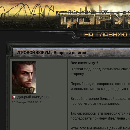
ИГРОВОЙ ФОРУМ
/
Вопросы по игре
Все квесты тут!
В связи с однородностью тем, связ
сторону.
Первый раздел вопросов связан с в
маленького мирка создал единую те
Добрый Кактус
[12]
Второй не менее большой раздел в
10 Января 2014 00:21
прочее, что с этим связанное.
Так как вопросы эти повторяются н
последовать примеру
Ивеллона
, и
Итак. Что мы имеем на данный мом