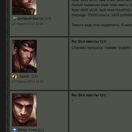
Крис х666 у618, 4ый этаж HardFAQ 
Любой терминал (при себе иметь 10
Крис х666 у618, 4ый этаж HardFAQ 
Награда: 35000 опыта, 1400 рублей
Добрый Кактус
[13]
17 Апреля 2014 11:00
Такшта ищи, кого подкупать). Я наи
Re: Все квесты тут!
Спасибо прошол)с тяжким трудом!
_Брол_
[11]
17 Апреля 2014 13:32
Re: Все квесты тут!
^
White Crow
[10]