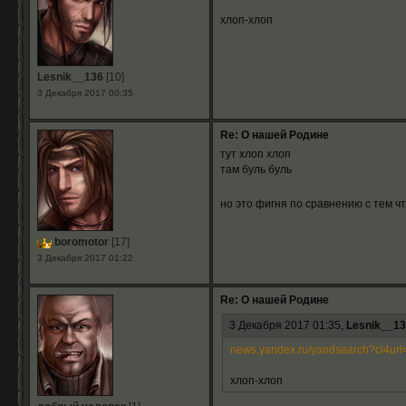
хлоп-хлоп
Lesnik__136
[10]
3 Декабря 2017 00:35
Re: О нашей Родине
тут хлоп хлоп
там буль буль
но это фигня по сравнению с тем ч
boromotor
[17]
3 Декабря 2017 01:22
Re: О нашей Родине
3 Декабря 2017 01:35,
Lesnik__13
news.yandex.ru/yandsearch?cl4url=i
хлоп-хлоп