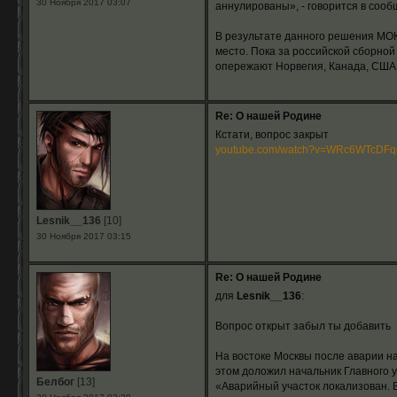
30 Ноября 2017 03:07
аннулированы», - говорится в сооб
В результате данного решения МОК
место. Пока за российской сборно
опережают Норвегия, Канада, США
Re: О нашей Родине
Кстати, вопрос закрыт
youtube.com/watch?v=WRc6WTcDFq
Lesnik__136
[10]
30 Ноября 2017 03:15
Re: О нашей Родине
для
Lesnik__136
:
Вопрос открыт забыл ты добавить
На востоке Москвы после аварии н
этом доложил начальник Главного 
Белбог
[13]
«Аварийный участок локализован. 