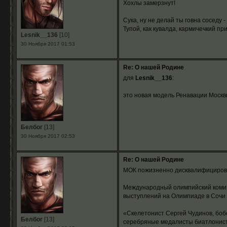
Хохлы замерзнут!
Сука, ну не делай ты говна соседу 
Тупой, как кувалда, кармичечкий пр
Lesnik__136
[10]
30 Ноября 2017 01:53
Re: О нашей Родине
для
Lesnik__136
:
это новая модель Ренавации Моск
Белбог
[13]
30 Ноября 2017 02:53
Re: О нашей Родине
МОК пожизненно дисквалифицирова
Международный олимпийский комит
выступлений на Олимпиаде в Сочи 
«Скелетонист Сергей Чудинов, боб
Белбог
[13]
серебряные медалисты биатлонист