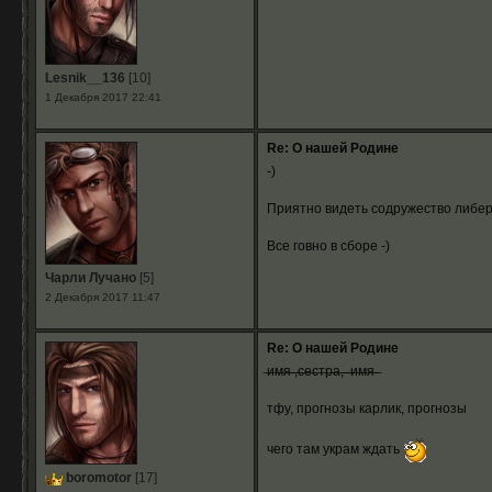
Lesnik__136
[10]
1 Декабря 2017 22:41
Re: О нашей Родине
-)
Приятно видеть содружество либера
Все говно в сборе -)
Чарли Лучано
[5]
2 Декабря 2017 11:47
Re: О нашей Родине
̶и̶м̶я̶ ̶,̶с̶е̶с̶т̶р̶а̶,̶ ̶ ̶и̶м̶я̶ ̶
тфу, прогнозы карлик, прогнозы
чего там украм ждать
boromotor
[17]