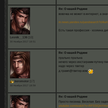
Re: О нашей Родине
вовочка не может в интернет, а зна
m.news.yandex.ru/yandsearch?cl4url=
Есть такая профессия - хозяина диб
Lesnik__136
[10]
30 Ноября 2017 18:51
Re: О нашей Родине
прально пральна
нечего через инстаграмм путену пи
надо через твитер
д.трамп@твитер.ком
boromotor
[17]
30 Ноября 2017 18:59
Re: О нашей Родине
Просто песенка. Веселая. Без задн
youtube.com/watch?v=RFSSlQmYmv