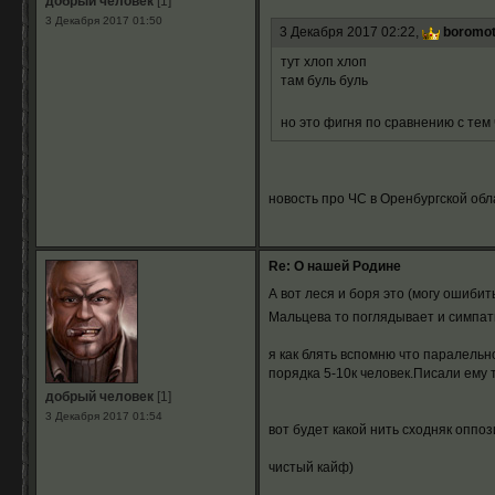
добрый человек
[1]
3 Декабря 2017 01:50
3 Декабря 2017 02:22,
boromot
тут хлоп хлоп
там буль буль
но это фигня по сравнению с тем
новость про ЧС в Оренбургской обл
Re: О нашей Родине
А вот леся и боря это (могу ошиби
Мальцева то поглядывает и симпат
я как блять вспомню что паралельн
порядка 5-10к человек.Писали ему
добрый человек
[1]
3 Декабря 2017 01:54
вот будет какой нить сходняк оппоз
чистый кайф)