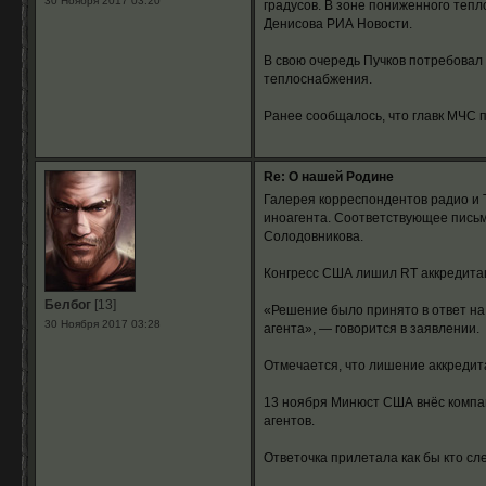
30 Ноября 2017 03:20
градусов. В зоне пониженного тепл
Денисова РИА Новости.
В свою очередь Пучков потребовал
теплоснабжения.
Ранее сообщалось, что главк МЧС 
Re: О нашей Родине
Галерея корреспондентов радио и 
иноагента. Соответствующее пись
Солодовникова.
Конгресс США лишил RT аккредитац
Белбог
[13]
«Решение было принято в ответ на
30 Ноября 2017 03:28
агента», — говорится в заявлении.
Отмечается, что лишение аккредит
13 ноября Минюст США внёс компан
агентов.
Ответочка прилетала как бы кто с