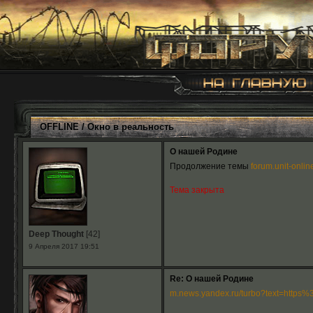
OFFLINE
/
Окно в реальность
О нашей Родине
Продолжение темы
forum.unit-onlin
Тема закрыта
Deep Thought
[42]
9 Апреля 2017 19:51
Re: О нашей Родине
m.news.yandex.ru/turbo?text=https%