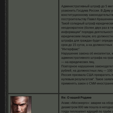
Административный штраф до 5 мил
узаконить Госдума России. В Думу 
конституционному законодательств
госстроительству Павел Крашенинн
Такой солидный штраф юридически
неоднократное (более двух раз в т
информации" порядка деятельност
юридическим лицом, его должностн
штрафа для граждан будет определ
срок до 15 суток, а на должностн
"Интерфакс".
Нарушение закона об иноагентах, к
административного штрафа на граж
— на юридических лиц.
Повторное нарушение законодатель
рублей, на должностных лиц — 100 
Россия призвала США прекратить п
нулевым результатом". Такое заявл
применять закон о СМИ-иностранны
Re: О нашей Родине
Агамс «Мосэнерго»: аварии на обор
диаметром 800 мм пошла в негодно
тогда теплоагент идущий по трубе 