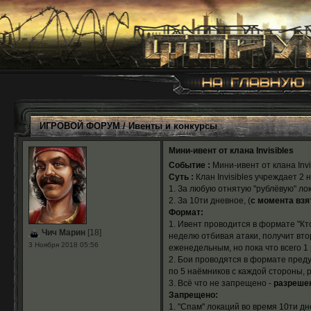
ИГРОВОЙ ФОРУМ
/
Ивенты и конкурсы
Мини-ивент от клана Invisibles
Событие :
Мини-ивент от клана Invi
Суть :
Клан Invisibles учреждает 2 
1. За любую отнятую "рублёвую" ло
2. За 10ти дневное, (
с момента взя
Формат:
1. Ивент проводится в формате "Кт
Чич Марин
[18]
неделю отбивая атаки, получит вто
3 Ноября 2018 05:56
еженедельным, но пока что всего 1 
2. Бои проводятся в формате преду
по 5 наёмников с каждой стороны, 
3. Всё что не запрещено -
разрешен
Запрещено:
1. "Спам" локаций во время 10ти д