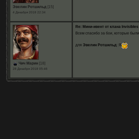
Эвелин Ротшильд
[15]
4 Декабря 2018 22:34
Re: Мини-ивент от клана Invisibles
Всем спасибо за бои, которые были
для
Эвелин Ротшильд
: Я
Чич Марин
[18]
28 Декабря 2018 05:46