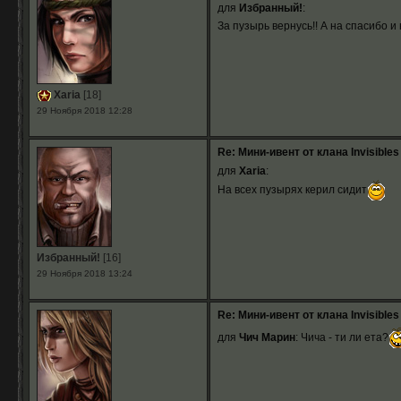
для
Избранный!
:
За пузырь вернусь!! А на спасибо 
Xaria
[18]
29 Ноября 2018 12:28
Re: Мини-ивент от клана Invisibles
для
Xaria
:
На всех пузырях керил сидит
Избранный!
[16]
29 Ноября 2018 13:24
Re: Мини-ивент от клана Invisibles
для
Чич Марин
: Чича - ти ли ета?