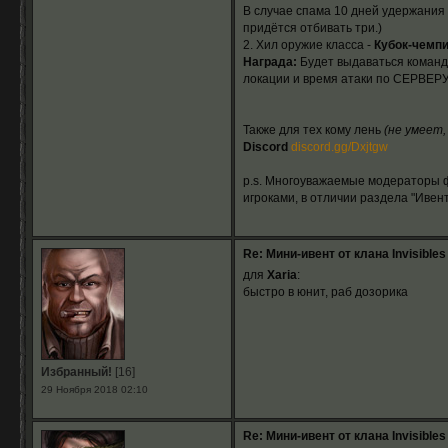
В случае спама 10 дней удержания н
придётся отбивать три.)
2. Хил оружие класса -
Кубок-чемп
Награда:
Будет выдаваться команди
локации и время атаки по СЕРВЕРУ
Также для тех кому лень
(не умеет,
Discord
discord.gg/Dxjtgw
p.s. Многоуважаемые модераторы ф
игроками, в отличии раздела "Ивен
Re: Мини-ивент от клана Invisibles
для
Xaria
:
быстро в юнит, раб дозорика
Избранный!
[16]
29 Ноября 2018 02:10
Re: Мини-ивент от клана Invisibles